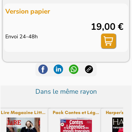
Version papier
19,00 €
Envoi 24-48h
Dans le même rayon
Lire Magazine Litt...
Pack Contes et Lég...
Harper's Ma