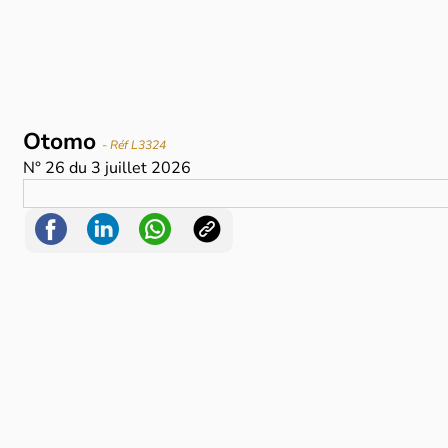
Otomo
- Réf L3324
N°
26
du
3 juillet 2026