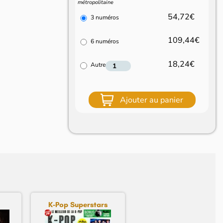
métropolitaine
54,72€
3 numéros
109,44€
6 numéros
18,24€
Autre
Ajouter au panier
K-Pop Superstars