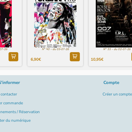
-07-26
N° 40 - du 03-07-26
N° 55 - du 02-07-26
6,90€
10,95€
S'informer
Compte
contacter
Créer un compte
er commande
nements / Réservation
ter du numérique