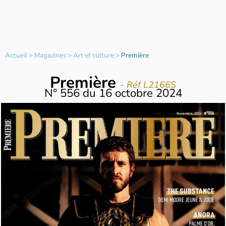
Accueil
>
Magazines
>
Art et culture
>
Première
Première
- Réf L2166S
N°
556
du
16 octobre 2024