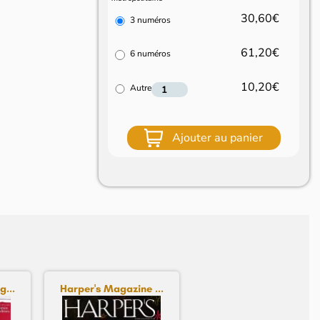
30,60€
3 numéros
61,20€
6 numéros
10,20€
Autre
Ajouter au panier
...
Harper's Magazine ...