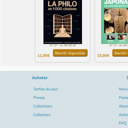
N° 27 - du 08-08-26
N° 12 - du 08
Bientôt disponible
Bientôt 
11,95€
15,90€
Acheter
Sorties du jour
Nous 
Presse
Pass
Collections
Abon
Collectors
Ache
FAQ