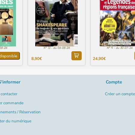
-08-26
N° 13 - du 06-08-26
N° 4 - du 30-07-26
disponible
8,90€
24,90€
S'informer
Compte
contacter
Créer un compte
er commande
nements / Réservation
ter du numérique