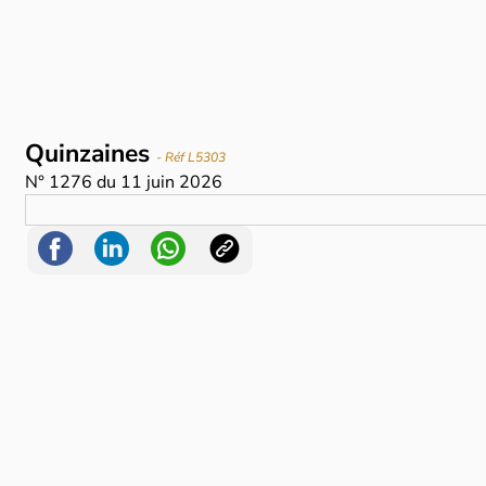
Quinzaines
- Réf L5303
N°
1276
du
11 juin 2026