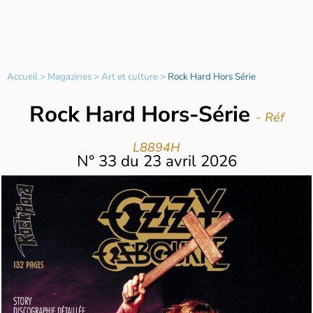
Accueil
>
Magazines
>
Art et culture
>
Rock Hard Hors Série
Rock Hard Hors-Série
- Réf
L8894H
N°
33
du
23 avril 2026