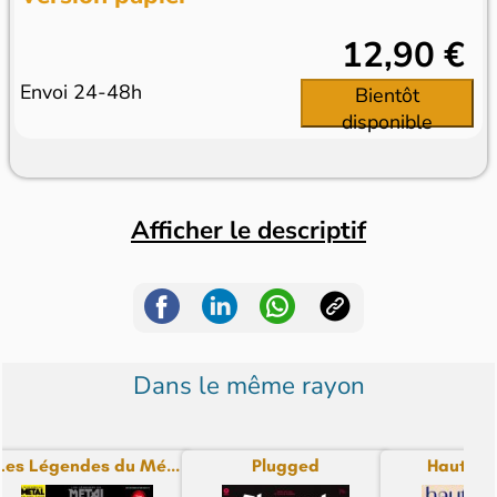
12,90 €
Envoi 24-48h
Bientôt
disponible
Afficher le descriptif
Dans le même rayon
Les Légendes du Mé...
Plugged
Haute Fi