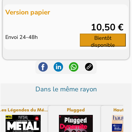
Version papier
10,50 €
Envoi 24-48h
Bientôt
disponible
Dans le même rayon
Les Légendes du Mé...
Plugged
Haute Fi