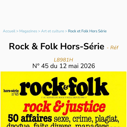
Accueil
>
Magazines
>
Art et culture
>
Rock et Folk Hors Série
Rock & Folk Hors-Série
- Réf
L8981H
N°
45
du
12 mai 2026