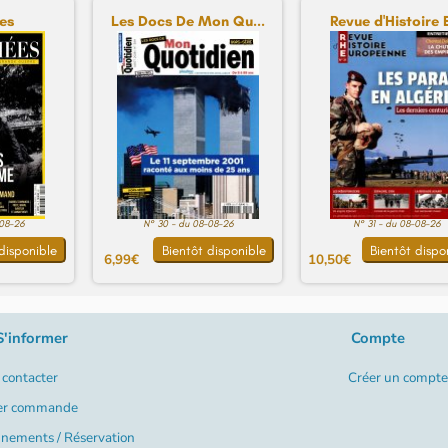
es
Les Docs De Mon Qu...
Revue d'Histoire E
-08-26
N° 30 - du 08-08-26
N° 31 - du 08-08-26
disponible
Bientôt disponible
Bientôt dispo
6,99€
10,50€
S'informer
Compte
contacter
Créer un compte
er commande
nements / Réservation