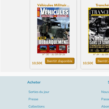
Véhicules Militair...
Tranché
N° 130 - du 08-08-26
N° 64 - du 08
Bientôt disponible
Bientôt 
10,50€
10,50€
Acheter
Sorties du jour
Nous 
Presse
Pass
Collections
Abon