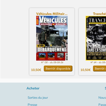
Véhicules Militair...
Tranché
N° 130 - du 08-08-26
N° 64 - du 08
Bientôt disponible
Bientôt 
10,50€
10,50€
Acheter
Sorties du jour
Nous 
Presse
Pass