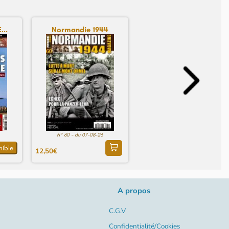
...
Normandie 1944
N° 60 - du 07-08-26
nible
12,50€
A propos
C.G.V
Confidentialité/Cookies