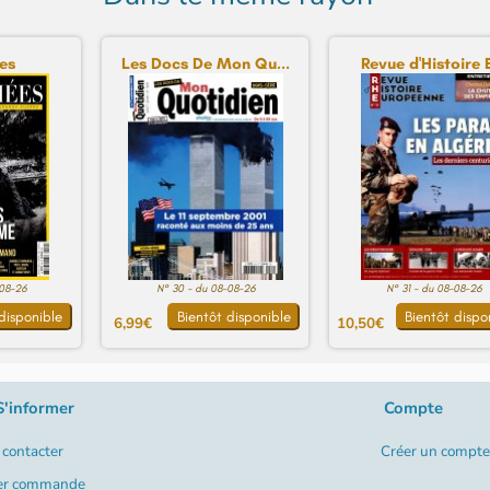
es
Les Docs De Mon Qu...
Revue d'Histoire E
-08-26
N° 30 - du 08-08-26
N° 31 - du 08-08-26
disponible
Bientôt disponible
Bientôt dispo
6,99€
10,50€
S'informer
Compte
contacter
Créer un compte
er commande