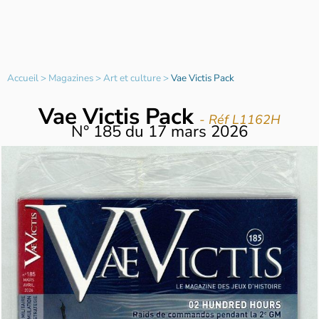
Accueil
>
Magazines
>
Art et culture
>
Vae Victis Pack
Vae Victis Pack
- Réf L1162H
N°
185
du
17 mars 2026