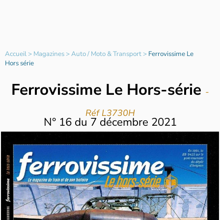
Accueil
>
Magazines
>
Auto / Moto & Transport
>
Ferrovissime Le
Hors série
Ferrovissime Le Hors-série
-
Réf L3730H
N°
16
du
7 décembre 2021