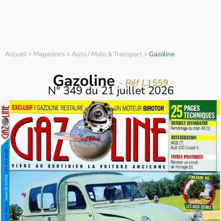
Accueil
>
Magazines
>
Auto / Moto & Transport
>
Gazoline
Gazoline
- Réf L1559
N°
349
du
21 juillet 2026