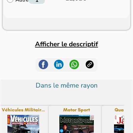
Afficher le descriptif
Dans le même rayon
Véhicules Militair...
Motor Sport
Quai de