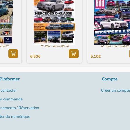
6-08-26
N° 2617 - du 01-08-26
N° 2631 - du 01-08-26
6,50€
5,10€
S'informer
Compte
contacter
Créer un compte
er commande
nements / Réservation
ter du numérique