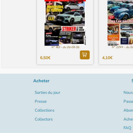
N° 963 - du 06-08-26
N° 2244 - du 0
6,50€
4,10€
Acheter
Sorties du jour
Nous 
Presse
Pass
Collections
Abon
Collectors
Ache
FAQ