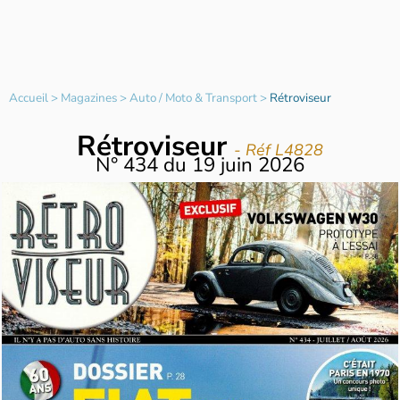
Accueil
>
Magazines
>
Auto / Moto & Transport
>
Rétroviseur
Rétroviseur
- Réf L4828
N°
434
du
19 juin 2026