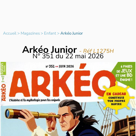
Accueil
>
Magazines
>
Enfant
>
Arkéo Junior
Arkéo Junior
- Réf L1275H
N°
351
du
22 mai 2026