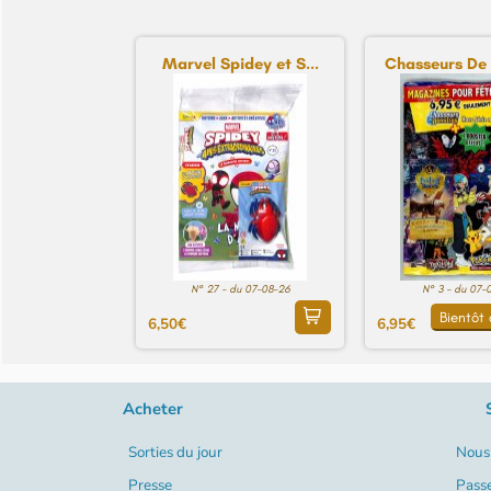
Marvel Spidey et S...
Chasseurs De 
N° 27 - du 07-08-26
N° 3 - du 07-
Bientôt 
6,50€
6,95€
Acheter
Sorties du jour
Nous 
Presse
Pass