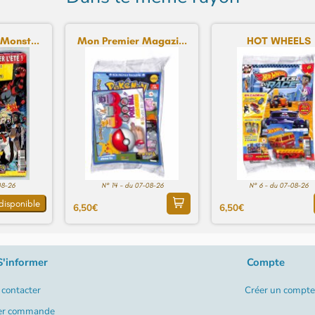
Monst...
Mon Premier Magazi...
HOT WHEELS
08-26
N° 14 - du 07-08-26
N° 6 - du 07-08-26
disponible
6,50€
6,50€
S'informer
Compte
contacter
Créer un compte
er commande