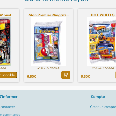
Monst...
Mon Premier Magazi...
HOT WHEELS
08-26
N° 14 - du 07-08-26
N° 6 - du 07-08-26
disponible
6,50€
6,50€
S'informer
Compte
contacter
Créer un compte
er commande