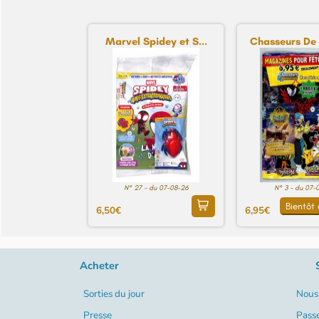
Marvel Spidey et S...
Chasseurs De 
N° 27 - du 07-08-26
N° 3 - du 07-
Bientôt 
6,50€
6,95€
Acheter
Sorties du jour
Nous 
Presse
Pass