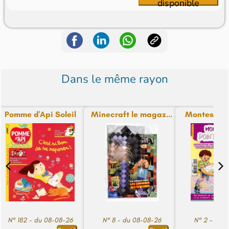
disponible
Dans le même rayon
Pomme d'Api Soleil
Minecraft le magaz...
Montessori P
N° 182 - du 08-08-26
N° 8 - du 08-08-26
N° 2 - du 