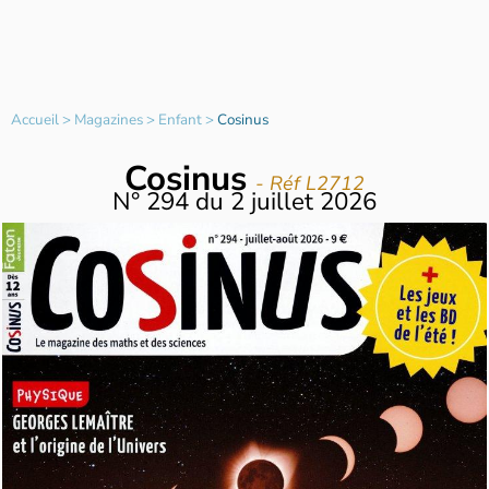
Accueil
>
Magazines
>
Enfant
>
Cosinus
Cosinus
- Réf L2712
N°
294
du
2 juillet 2026