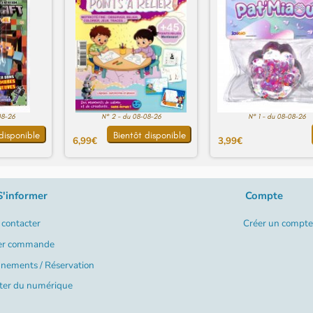
08-26
N° 2 - du 08-08-26
N° 1 - du 08-08-26
disponible
Bientôt disponible
6,99€
3,99€
S'informer
Compte
contacter
Créer un compte
er commande
nements / Réservation
ter du numérique