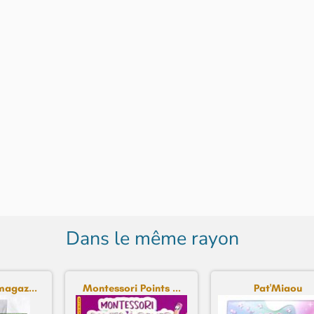
Dans le même rayon
magaz...
Montessori Points ...
Pat'Miaou