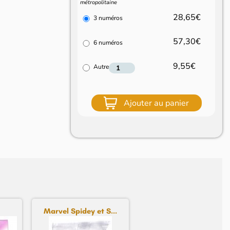
métropolitaine
28,65€
3 numéros
57,30€
6 numéros
9,55€
Autre
Ajouter au panier
Marvel Spidey et S...