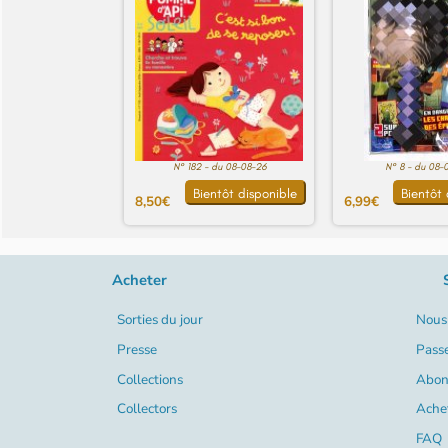
N° 182 - du 08-08-26
N° 8 - du 08-
Bientôt disponible
Bientôt 
8,50€
6,99€
Acheter
Sorties du jour
Nous 
Presse
Pass
Collections
Abon
Collectors
Ache
FAQ