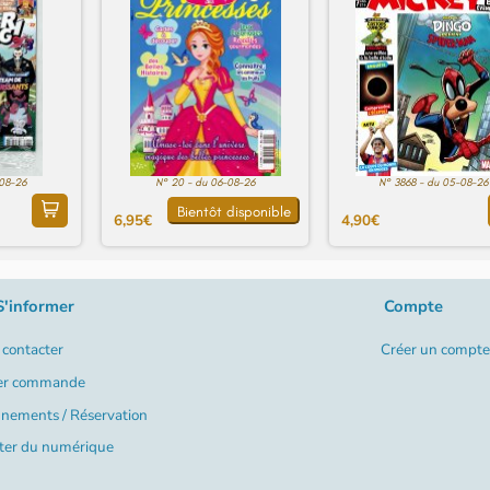
-08-26
N° 20 - du 06-08-26
N° 3868 - du 05-08-26
Bientôt disponible
6,95€
4,90€
S'informer
Compte
contacter
Créer un compte
er commande
nements / Réservation
ter du numérique