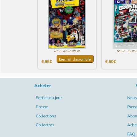
N° 3 - du 07-08-26
N° 27 - du 06
Bientôt disponible
6,95€
6,50€
Acheter
Sorties du jour
Nous 
Presse
Pass
Collections
Abon
Collectors
Ache
FAQ