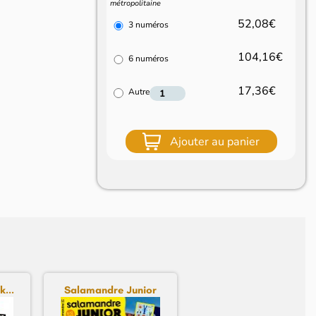
métropolitaine
52,08€
3 numéros
104,16€
6 numéros
17,36€
Autre
Ajouter au panier
...
Salamandre Junior