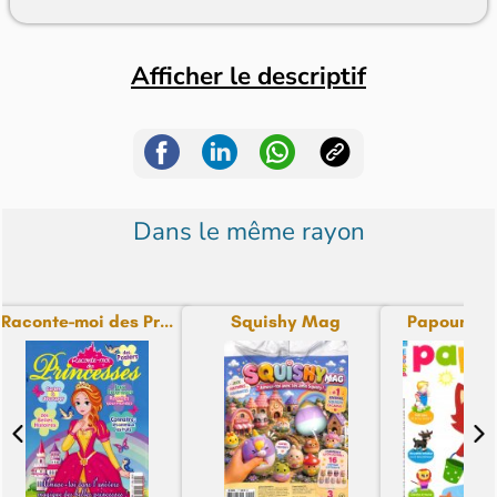
Afficher le descriptif
Dans le même rayon
Raconte-moi des Pr...
Squishy Mag
Papoum M