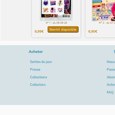
N° 1 - du 08-08-26
N° 3 - du 07-
Bientôt disponible
6,99€
6,90€
Acheter
Sorties du jour
Nous 
Presse
Pass
Collections
Abon
Collectors
Ache
FAQ