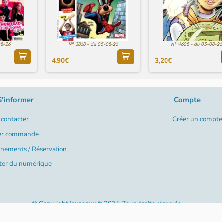
08-26
N° 3868 - du 05-08-26
N° 4608 - du 05-08-26
4,90€
3,20€
S'informer
Compte
contacter
Créer un compte
er commande
nements / Réservation
ter du numérique
© Copyright journaux.fr 2024. Tous droits réservés
Créé par
Happy Log89 - Anaïs Gatard