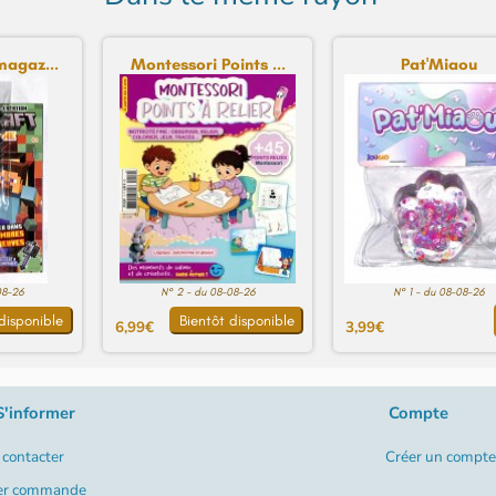
magaz...
Montessori Points ...
Pat'Miaou
08-26
N° 2 - du 08-08-26
N° 1 - du 08-08-26
disponible
Bientôt disponible
6,99€
3,99€
S'informer
Compte
contacter
Créer un compte
er commande