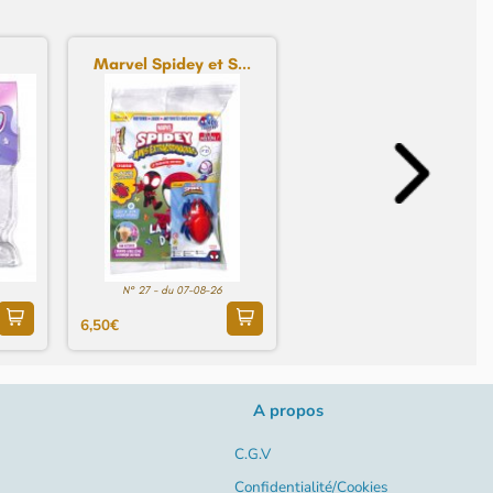
Marvel Spidey et S...
N° 27 - du 07-08-26
6,50€
A propos
C.G.V
Confidentialité/Cookies