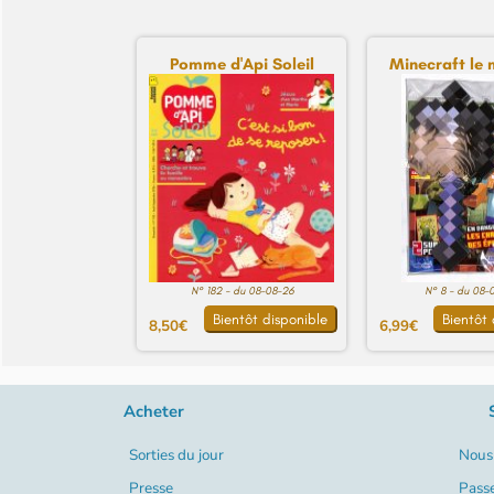
Pomme d'Api Soleil
Minecraft le 
N° 182 - du 08-08-26
N° 8 - du 08-
Bientôt disponible
Bientôt 
8,50€
6,99€
Acheter
Sorties du jour
Nous 
Presse
Pass