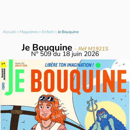
Accueil
>
Magazines
>
Enfant
>
Je Bouquine
Je Bouquine
- Réf M1921S
N°
509
du
18 juin 2026