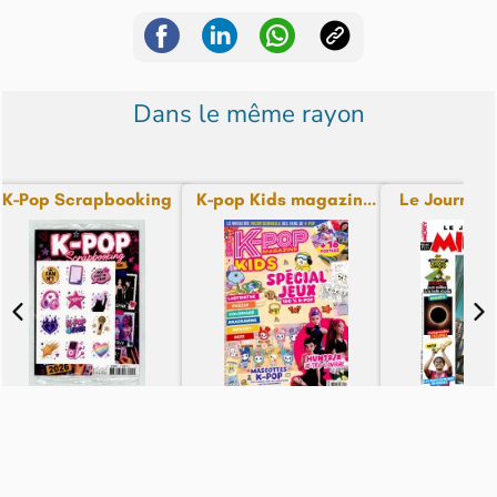
Dans le même rayon
K-Pop Scrapbooking
K-pop Kids magazin...
Le Journal d
N° 1 - du 08-08-26
N° 3 - du 07-08-26
N° 3868 - du
6,99€
6,90€
4,90€