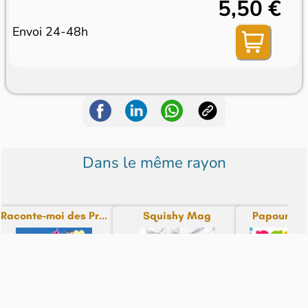
5,50 €
Envoi 24-48h
Dans le même rayon
Raconte-moi des Pr...
Squishy Mag
Papoum M