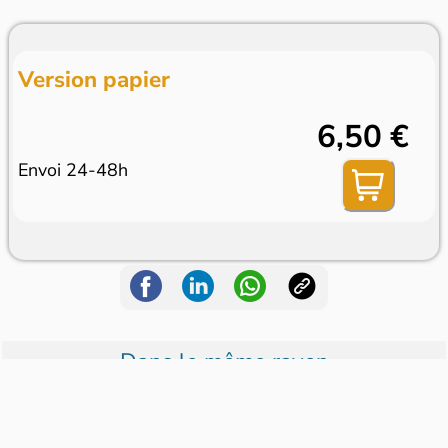
Version papier
6,50 €
Envoi 24-48h
Dans le même rayon
Booster Mag !
Raconte-moi des Pr...
Le Journal d