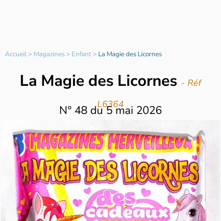
Accueil
>
Magazines
>
Enfant
>
La Magie des Licornes
La Magie des Licornes
- Réf
L6364
N°
48
du
5 mai 2026