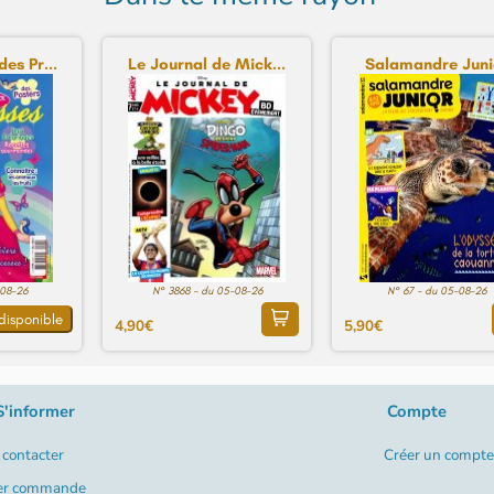
es Pr...
Le Journal de Mick...
Salamandre Juni
-08-26
N° 3868 - du 05-08-26
N° 67 - du 05-08-26
disponible
4,90€
5,90€
S'informer
Compte
contacter
Créer un compte
er commande