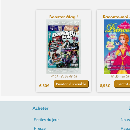
Booster Mag !
Raconte-moi d
N° 27 - du 06-08-26
N° 20 - du 06
Bientôt disponible
Bientôt 
6,50€
6,95€
Acheter
Sorties du jour
Nous 
Presse
Pass