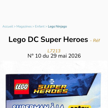
Accueil
>
Magazines
>
Enfant
>
Lego Ninjago
Lego DC Super Heroes
- Réf
L7213
N°
10
du
29 mai 2026