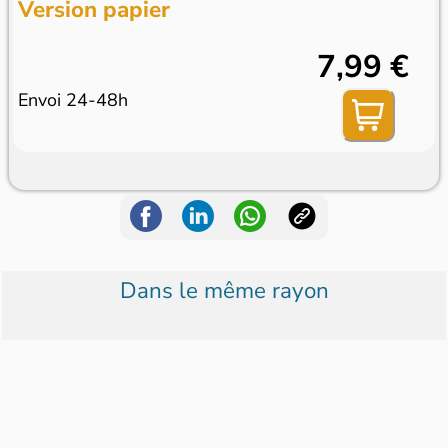
Version papier
7,99 €
Envoi 24-48h
Dans le même rayon
Pomme d'Api Soleil
Minecraft le magaz...
Montessori P