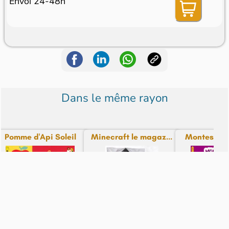
Envoi 24-48h
Dans le même rayon
Pomme d'Api Soleil
Minecraft le magaz...
Montessori P