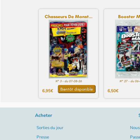
Chasseurs De Monst...
Booster M
N° 3 - du 07-08-26
N° 27 - du 06
Bientôt disponible
6,95€
6,50€
Acheter
Sorties du jour
Nous 
Presse
Pass