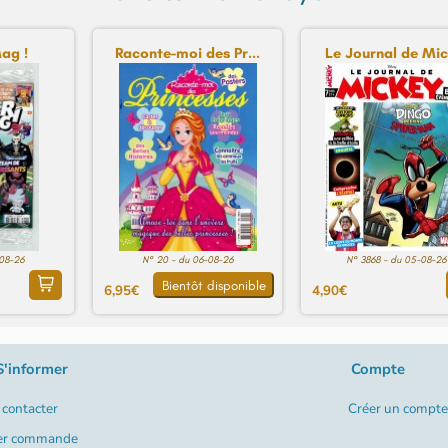
ag !
Raconte-moi des Pr...
Le Journal de Mick
-08-26
N° 20 - du 06-08-26
N° 3868 - du 05-08-26
Bientôt disponible
6,95€
4,90€
S'informer
Compte
contacter
Créer un compte
er commande