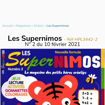
Accueil
>
Magazines
>
Enfant
>
Les Supernimos
Les Supernimos
- Réf HPL3442-2
N°
2
du
10 février 2021