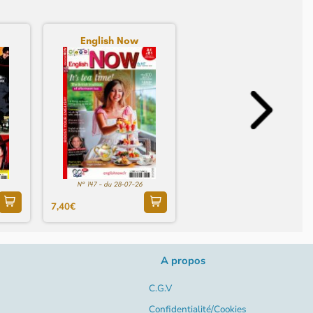
English Now
N° 147 - du 28-07-26
7,40€
A propos
C.G.V
Confidentialité/Cookies