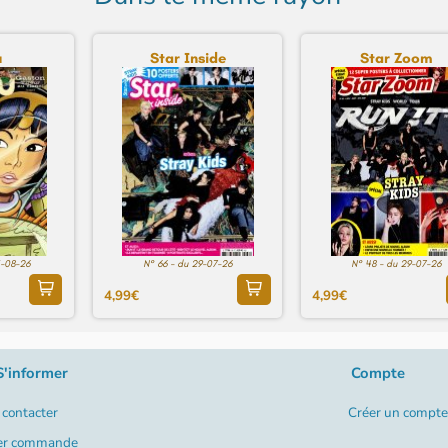
u
Star Inside
Star Zoom
5-08-26
N° 66 - du 29-07-26
N° 48 - du 29-07-26
4,99€
4,99€
S'informer
Compte
contacter
Créer un compte
er commande