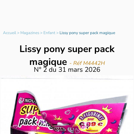
Accueil
>
Magazines
>
Enfant
>
Lissy pony super pack magique
Lissy pony super pack
magique
- Réf M4442H
N°
2
du
31 mars 2026