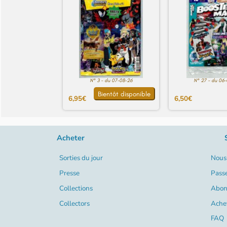
N° 3 - du 07-08-26
N° 27 - du 06
Bientôt disponible
6,95€
6,50€
Acheter
Sorties du jour
Nous 
Presse
Pass
Collections
Abon
Collectors
Ache
FAQ