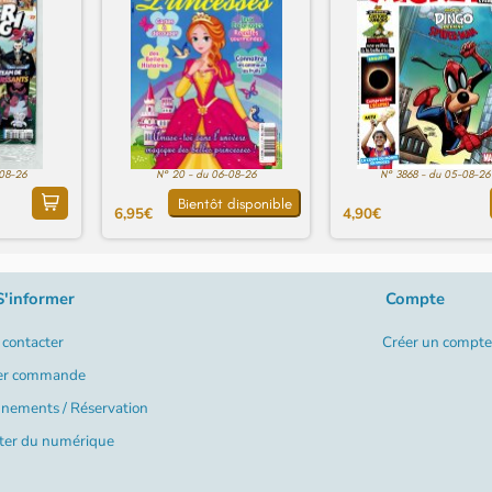
-08-26
N° 20 - du 06-08-26
N° 3868 - du 05-08-26
Bientôt disponible
6,95€
4,90€
S'informer
Compte
contacter
Créer un compte
er commande
nements / Réservation
ter du numérique