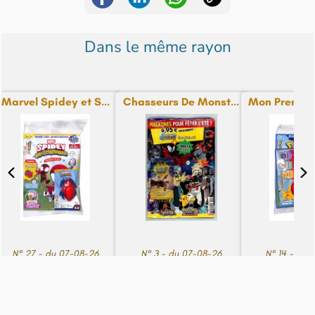
Dans le même rayon
Marvel Spidey et S...
Chasseurs De Monst...
Mon Premier
N° 27 - du 07-08-26
N° 3 - du 07-08-26
N° 14 - du 
Bientôt
6,50€
6,95€
6,50€
disponible