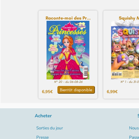
Raconte-moi des Pr...
Squishy 
N° 20 - du 06-08-26
N° 1 - du 31-
Bientôt disponible
6,95€
6,99€
Acheter
Sorties du jour
Nous 
Presse
Pass