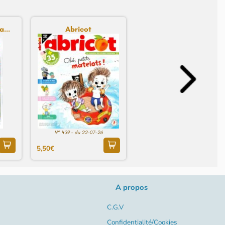
...
Abricot
N° 439 - du 22-07-26
5,50€
A propos
C.G.V
Confidentialité/Cookies