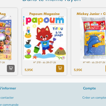
Mag
Papoum Magazine
Mickey Junior + Ca
07-26
N° 278 - du 28-07-26
N° 491 - du 23-07-26
5,95€
5,95€
S'informer
Compte
contacter
Créer un compte
er commande