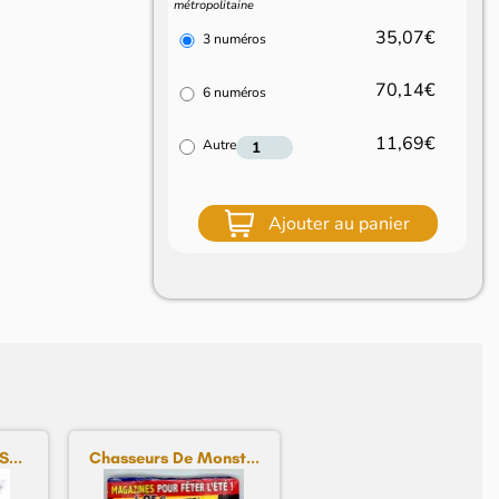
métropolitaine
35,07€
3 numéros
70,14€
6 numéros
11,69€
Autre
Ajouter au panier
...
Chasseurs De Monst...