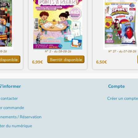
08-26
N° 2 - du 08-08-26
N° 27 - du 07-08-26
disponible
Bientôt disponible
6,99€
6,50€
S'informer
Compte
contacter
Créer un compte
er commande
nements / Réservation
ter du numérique