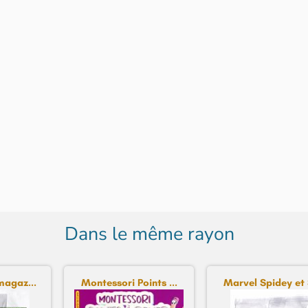
Dans le même rayon
magaz...
Montessori Points ...
Marvel Spidey et S