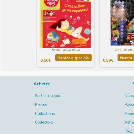
N° 182 - du 08-08-26
N° 8 - du 08-
Bientôt disponible
Bientôt 
8,50€
6,99€
Acheter
Sorties du jour
Nous 
Presse
Pass
Collections
Abon
Collectors
Ache
FAQ