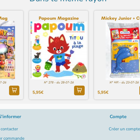
Mag
Papoum Magazine
Mickey Junior + Ca
07-26
N° 278 - du 28-07-26
N° 491 - du 23-07-26
5,95€
5,95€
S'informer
Compte
contacter
Créer un compte
er commande