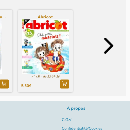
...
Abricot
N° 439 - du 22-07-26
5,50€
A propos
C.G.V
Confidentialité/Cookies