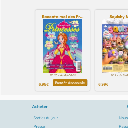
Raconte-moi des Pr...
Squishy 
N° 20 - du 06-08-26
N° 1 - du 31-
Bientôt disponible
6,95€
6,99€
Acheter
Sorties du jour
Nous 
Presse
Pass