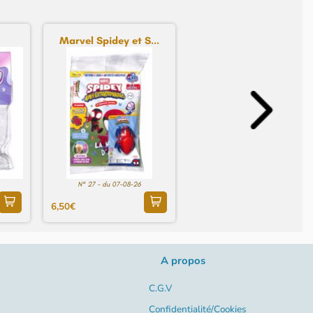
Marvel Spidey et S...
N° 27 - du 07-08-26
6,50€
A propos
C.G.V
Confidentialité/Cookies