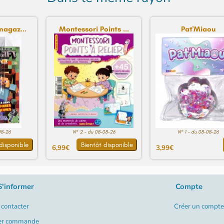
magaz...
Montessori Points ...
Pat'Miaou
08-26
N° 2 - du 08-08-26
N° 1 - du 08-08-26
disponible
Bientôt disponible
6,99€
3,99€
S'informer
Compte
contacter
Créer un compte
er commande