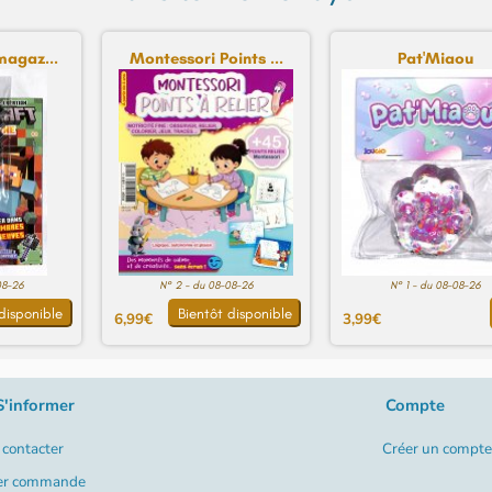
magaz...
Montessori Points ...
Pat'Miaou
08-26
N° 2 - du 08-08-26
N° 1 - du 08-08-26
disponible
Bientôt disponible
6,99€
3,99€
S'informer
Compte
contacter
Créer un compte
er commande