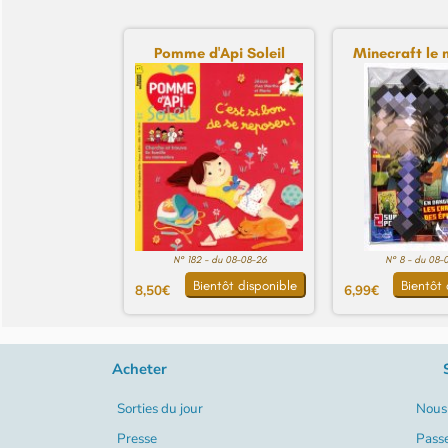
Pomme d'Api Soleil
Minecraft le 
N° 182 - du 08-08-26
N° 8 - du 08-
Bientôt disponible
Bientôt 
8,50€
6,99€
Acheter
Sorties du jour
Nous 
Presse
Pass