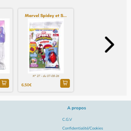
Marvel Spidey et S...
N° 27 - du 07-08-26
6,50€
A propos
C.G.V
Confidentialité/Cookies