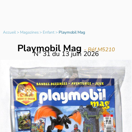
Accueil
>
Magazines
>
Enfant
>
Playmobil Mag
Playmobil Mag
- Réf M5210
N°
31
du
13 juin 2026