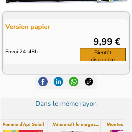
Version papier
9,99 €
Envoi 24-48h
Bientôt
disponible
Dans le même rayon
Pomme d'Api Soleil
Minecraft le magaz...
Montessori P