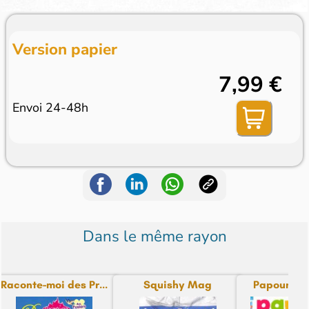
Version papier
7,99 €
Envoi 24-48h
Dans le même rayon
Raconte-moi des Pr...
Squishy Mag
Papoum M