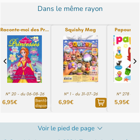
Dans le même rayon
Raconte-moi des Pr...
Squishy Mag
Papoum M
N° 20 - du 06-08-26
N° 1 - du 31-07-26
N° 278 - du
Bientôt
6,95€
6,99€
5,95€
disponible
Voir le pied de page