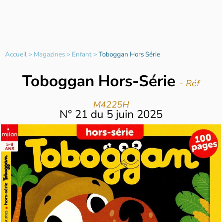
Accueil
>
Magazines
>
Enfant
>
Toboggan Hors Série
Toboggan Hors-Série
- Réf
M4225H
N°
21
du
5 juin 2025