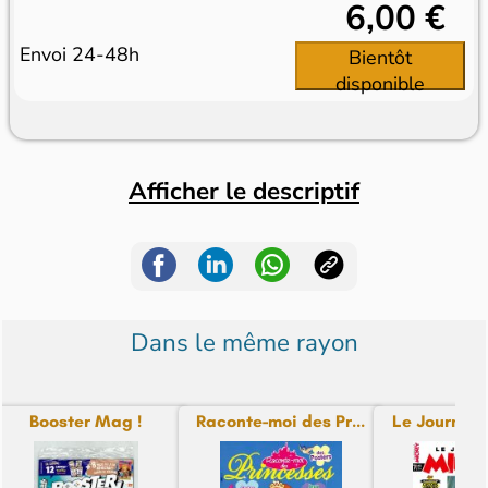
6,00 €
Envoi 24-48h
Bientôt
disponible
Afficher le descriptif
Dans le même rayon
Booster Mag !
Raconte-moi des Pr...
Le Journal d