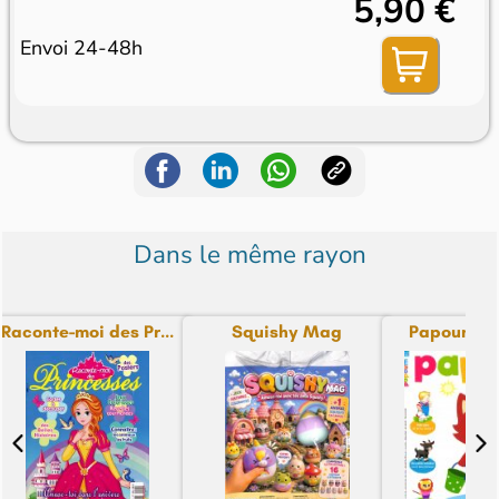
5,90 €
Envoi 24-48h
Dans le même rayon
Raconte-moi des Pr...
Squishy Mag
Papoum M