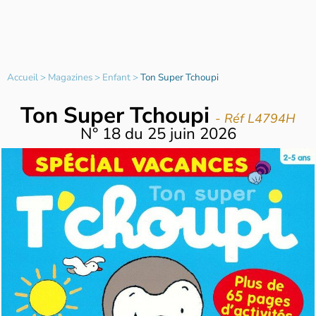
Accueil
>
Magazines
>
Enfant
>
Ton Super Tchoupi
Ton Super Tchoupi
- Réf L4794H
N°
18
du
25 juin 2026