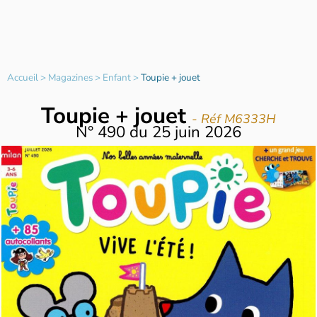
Accueil
>
Magazines
>
Enfant
>
Toupie + jouet
Toupie + jouet
- Réf M6333H
N°
490
du
25 juin 2026