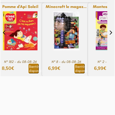
Pomme d'Api Soleil
Minecraft le magaz...
Montessori P
N° 182 - du 08-08-26
N° 8 - du 08-08-26
N° 2 - du 
Bientôt
Bientôt
8,50€
6,99€
6,99€
disponible
disponible
Voir le pied de page
© Copyright journaux.fr 2024. Tous droits réservés
Créé par
Happy Log89 - Anaïs Gatard