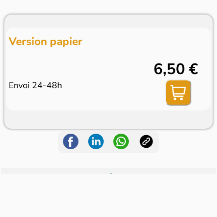
Version papier
6,50 €
Envoi 24-48h
Dans le même rayon
Pomme d'Api Soleil
Minecraft le magaz...
Montessori P